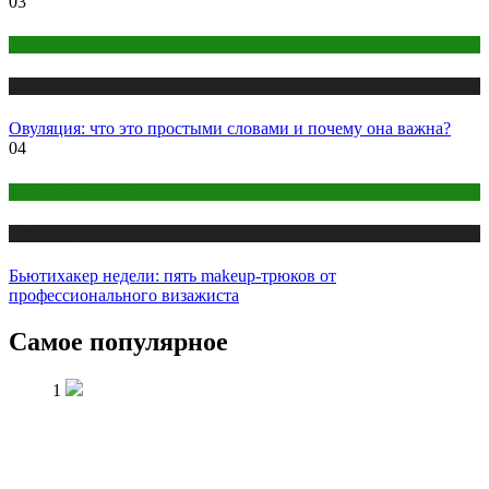
03
Здоровье
Публикации
Овуляция: что это простыми словами и почему она важна?
04
Макияж и Маникюр
Публикации
Бьютихакер недели: пять makeup-трюков от
профессионального визажиста
Самое популярное
1