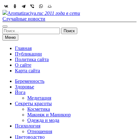
Skip
to
Aromatizaciya.ru
с 2011 года в сети
content
Случайные новости
Найти:
Меню
Главная
Публикации
Политика сайта
О сайте
Карта сайта
Беременность
Здоровье
Йога
Медитация
Секреты красоты
Косметика
Макияж и Маникюр
Одежда и мода
Психология
Отношения
Цветоводство