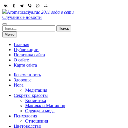
Skip
to
Aromatizaciya.ru
с 2011 года в сети
content
Случайные новости
Найти:
Меню
Главная
Публикации
Политика сайта
О сайте
Карта сайта
Беременность
Здоровье
Йога
Медитация
Секреты красоты
Косметика
Макияж и Маникюр
Одежда и мода
Психология
Отношения
Цветоводство