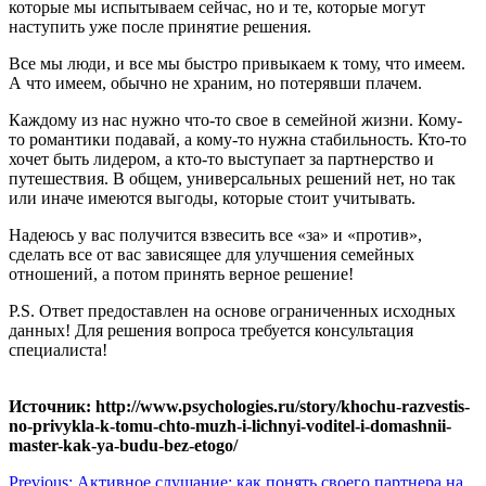
которые мы испытываем сейчас, но и те, которые могут
наступить уже после принятие решения.
Все мы люди, и все мы быстро привыкаем к тому, что имеем.
А что имеем, обычно не храним, но потерявши плачем.
Каждому из нас нужно что-то свое в семейной жизни. Кому-
то романтики подавай, а кому-то нужна стабильность. Кто-то
хочет быть лидером, а кто-то выступает за партнерство и
путешествия. В общем, универсальных решений нет, но так
или иначе имеются выгоды, которые стоит учитывать.
Надеюсь у вас получится взвесить все «за» и «против»,
сделать все от вас зависящее для улучшения семейных
отношений, а потом принять верное решение!
P.S. Ответ предоставлен на основе ограниченных исходных
данных! Для решения вопроса требуется консультация
специалиста!
Источник: http://www.psychologies.ru/story/khochu-razvestis-
no-privykla-k-tomu-chto-muzh-i-lichnyi-voditel-i-domashnii-
master-kak-ya-budu-bez-etogo/
Навигация
Previous:
Активное слушание: как понять своего партнера на