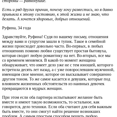
стороны — равнодушие.
Есть и ряд других причин, почему хочу развестись, но я давно
привыкла к этому состоянию, к этой жизни и не знаю, что
делать. А хочется здоровых, добрых отношений.
Руфина, 34 года
Здравствуйте, Руфина! Судя по вашему письму, отношения
между вами и супругом зашли в тупик. Такое в семейной
жизни происходит довольно часто. Во-первых, в любых
отношениях помимо любви существует простая бытовуха,
которая сводит любую романтику на нет. Во-вторых, все мы
со временем меняемся. В какой-то момент женщина
обнаруживает, что имеет дело уже не с тем юношей, которого
встретила десять лет назад, а с уже повзрослевшим мужчиной,
имеющим свое мнение, которое он высказывает совершенно
другим тоном. То же самое касается и девушек, которые под
влиянием жизненных обстоятельств из наивных девочек
превращаются в мудрых женщин.
При этом если оба партнера испытывают желание быть
вместе и имеют такую возможность, то остальное, как
говорится, дело техники. Если оба считают для себя важным
быть вместе, то они смогут найти решение возникших
проблем. А самым простым способом решить любую