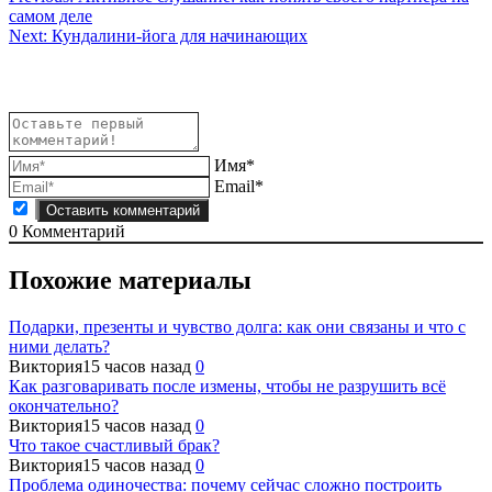
самом деле
по
Next:
Кундалини-йога для начинающих
записям
Имя*
Email*
0
Комментарий
Похожие материалы
Подарки, презенты и чувство долга: как они связаны и что с
ними делать?
Виктория
15 часов назад
0
Как разговаривать после измены, чтобы не разрушить всё
окончательно?
Виктория
15 часов назад
0
Что такое счастливый брак?
Виктория
15 часов назад
0
Проблема одиночества: почему сейчас сложно построить