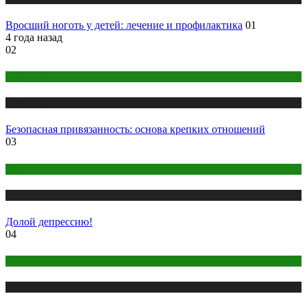
Вросший ноготь у детей: лечение и профилактика
01
4 года назад
02
Отношения
Публикации
Безопасная привязанность: основа крепких отношений
03
Йога
Публикации
Долой депрессию!
04
Одежда и мода
Публикации