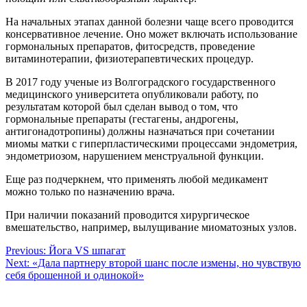
На начальных этапах данной болезни чаще всего проводится
консервативное лечение. Оно может включать использование
гормональных препаратов, фитосредств, проведение
витаминотерапии, физиотерапевтических процедур.
В 2017 году ученые из Волгоградского государственного
медицинского университета опубликовали работу, по
результатам которой был сделан вывод о том, что
гормональные препараты (гестагены, андрогены,
антигонадотропины) должны назначаться при сочетании
миомы матки с гиперпластическими процессами эндометрия,
эндометриозом, нарушением менструальной функции.
Еще раз подчеркнем, что применять любой медикамент
можно только по назначению врача.
При наличии показаний проводится хирургическое
вмешательство, например, вылущивание миоматозных узлов.
Навигация
Previous:
Йога VS шпагат
Next:
«Дала партнеру второй шанс после измены, но чувствую
по
себя брошенной и одинокой»
записям