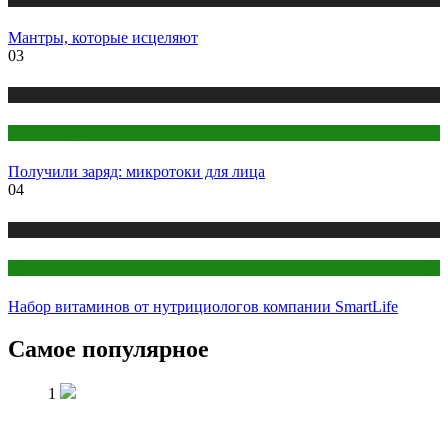
Мантры, которые исцеляют
03
Публикации
Секреты красоты
Получили заряд: микротоки для лица
04
Публикации
Секреты красоты
Набор витаминов от нутрициологов компании SmartLife
Самое популярное
1