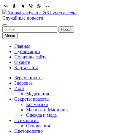
Skip
to
Aromatizaciya.ru
с 2011 года в сети
content
Случайные новости
Найти:
Меню
Главная
Публикации
Политика сайта
О сайте
Карта сайта
Беременность
Здоровье
Йога
Медитация
Секреты красоты
Косметика
Макияж и Маникюр
Одежда и мода
Психология
Отношения
Цветоводство