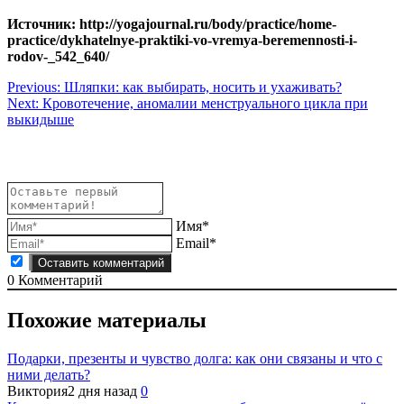
Источник: http://yogajournal.ru/body/practice/home-
practice/dykhatelnye-praktiki-vo-vremya-beremennosti-i-
rodov-_542_640/
Навигация
Previous:
Шляпки: как выбирать, носить и ухаживать?
Next:
Кровотечение, аномалии менструального цикла при
по
выкидыше
записям
Имя*
Email*
0
Комментарий
Похожие материалы
Подарки, презенты и чувство долга: как они связаны и что с
ними делать?
Виктория
2 дня назад
0