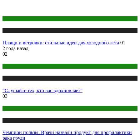
Одежда и мода
Публикации
Плащи и ветровки: стильные идеи для холодного лета
01
2 года назад
02
Йога
Публикации
“Слушайте тех, кто вас вдохновляет”
03
Правильное питание
Публикации
Чемпион пользы. Врачи назвали продукт для профилактики
рака груди