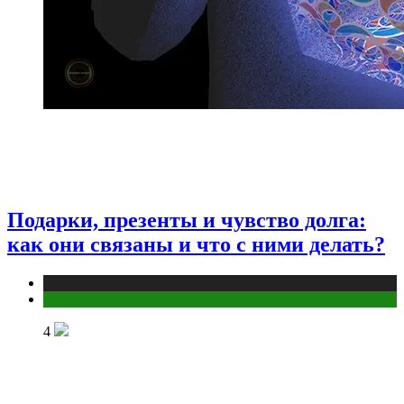
Подарки, презенты и чувство долга:
как они связаны и что с ними делать?
Публикации
Эзотерика
4