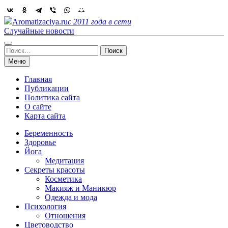
Skip
to
Aromatizaciya.ru
с 2011 года в сети
content
Случайные новости
Найти:
Меню
Главная
Публикации
Политика сайта
О сайте
Карта сайта
Беременность
Здоровье
Йога
Медитация
Секреты красоты
Косметика
Макияж и Маникюр
Одежда и мода
Психология
Отношения
Цветоводство