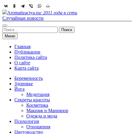
Skip
to
Aromatizaciya.ru
с 2011 года в сети
content
Случайные новости
Найти:
Меню
Главная
Публикации
Политика сайта
О сайте
Карта сайта
Беременность
Здоровье
Йога
Медитация
Секреты красоты
Косметика
Макияж и Маникюр
Одежда и мода
Психология
Отношения
Цветоводство