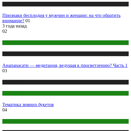
Публикации
Признаки бесплодия у мужчин и женщин: на что обратить
внимание?
01
3 года назад
02
Медитация
Публикации
Анапанасати — медитация, ведущая к просветлению? Часть 1
03
Публикации
Цветоводство
Тематика зимних букетов
04
Здоровье