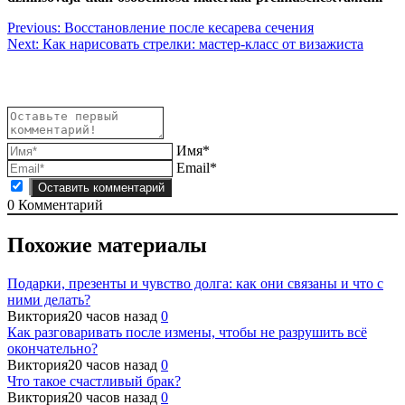
Навигация
Previous:
Восстановление после кесарева сечения
Next:
Как нарисовать стрелки: мастер-класс от визажиста
по
записям
Имя*
Email*
0
Комментарий
Похожие материалы
Подарки, презенты и чувство долга: как они связаны и что с
ними делать?
Виктория
20 часов назад
0
Как разговаривать после измены, чтобы не разрушить всё
окончательно?
Виктория
20 часов назад
0
Что такое счастливый брак?
Виктория
20 часов назад
0