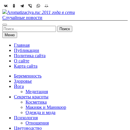
Skip
to
Aromatizaciya.ru
с 2011 года в сети
content
Случайные новости
Найти:
Меню
Главная
Публикации
Политика сайта
О сайте
Карта сайта
Беременность
Здоровье
Йога
Медитация
Секреты красоты
Косметика
Макияж и Маникюр
Одежда и мода
Психология
Отношения
Цветоводство