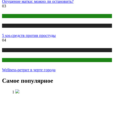
Опущение матки: можно ли остановить?
03
Макияж и Маникюр
Публикации
5 sos-средств против простуды
04
Публикации
Секреты красоты
Wellness-ретрит в черте города
Самое популярное
1