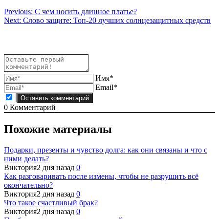
Навигация
Previous:
С чем носить длинное платье?
Next:
Слово защите: Топ-20 лучших солнцезащитных средств
по
записям
Имя*
Email*
0
Комментарий
Похожие материалы
Подарки, презенты и чувство долга: как они связаны и что с
ними делать?
Виктория
2 дня назад
0
Как разговаривать после измены, чтобы не разрушить всё
окончательно?
Виктория
2 дня назад
0
Что такое счастливый брак?
Виктория
2 дня назад
0