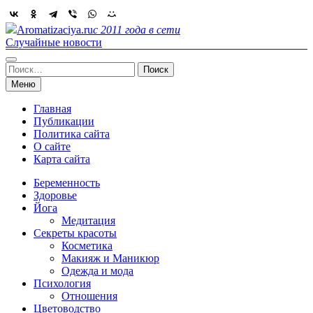
Skip
to
Aromatizaciya.ru
с 2011 года в сети
content
Случайные новости
Найти:
Меню
Главная
Публикации
Политика сайта
О сайте
Карта сайта
Беременность
Здоровье
Йога
Медитация
Секреты красоты
Косметика
Макияж и Маникюр
Одежда и мода
Психология
Отношения
Цветоводство