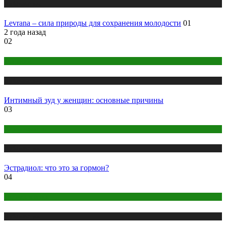
Публикации
Levrana – сила природы для сохранения молодости
01
2 года назад
02
Здоровье
Публикации
Интимный зуд у женщин: основные причины
03
Беременность
Публикации
Эстрадиол: что это за гормон?
04
Одежда и мода
Публикации