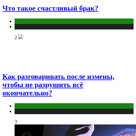
Что такое счастливый брак?
Отношения
Публикации
2
Как разговаривать после измены,
чтобы не разрушить всё
окончательно?
Отношения
Публикации
3