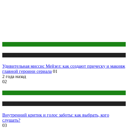
Макияж и Маникюр
Публикации
Удивительная миссис Мейзел: как создают прическу и макияж
главной героини сериала
01
2 года назад
02
Психология
Публикации
Внутренний критик и голос заботы: как выбрать, кого
слушать?
03