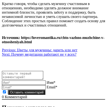
Кратко говоря, чтобы сделать мужчину счастливым в
отношениях, необходимо уделять должное внимание
интимной близости, проявлять заботу и поддержку, быть
независимой личностью и уметь слушать своего партнера.
Соблюдение этих простых правил поможет создать основу для
долговечных и счастливых отношений.
Источник: https://loveromantika.ru/chto-vazhno-muzhchine-v-
otnosheniyah.html
Навигация
Previous:
Цветы для мужчины: дарить или нет
Next:
Почему медитации работают не у всех?
по
записям
Имя*
Email*
0
Комментарий