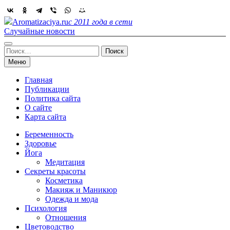
Skip
to
Aromatizaciya.ru
с 2011 года в сети
content
Случайные новости
Найти:
Меню
Главная
Публикации
Политика сайта
О сайте
Карта сайта
Беременность
Здоровье
Йога
Медитация
Секреты красоты
Косметика
Макияж и Маникюр
Одежда и мода
Психология
Отношения
Цветоводство