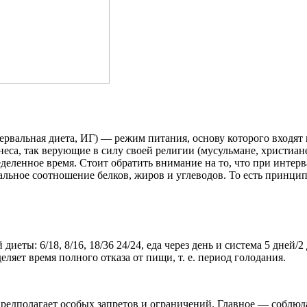
тервальная диета, ИГ) — режим питания, основу которого входя
еса, так верующие в силу своей религии (мусульмане, христиане
еленное время. Стоит обратить внимание на то, что при интер
ьное соотношение белков, жиров и углеводов. То есть принцип 
ты: 6/18, 8/16, 18/36 24/24, еда через день и система 5 дней/2
яет время полного отказа от пищи, т. е. период голодания.
дполагает особых запретов и ограничений. Главное — соблюдат