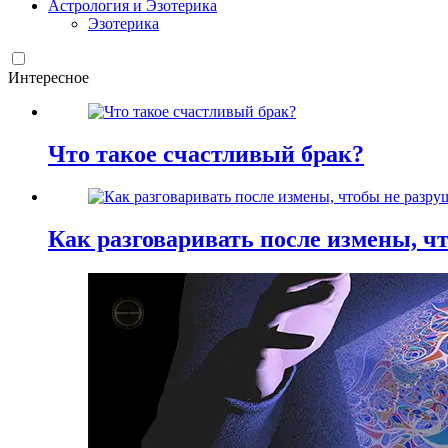
Астрология и Эзотерика
Эзотерика
Интересное
Что такое счастливый брак?
Как разговаривать после измены, ч