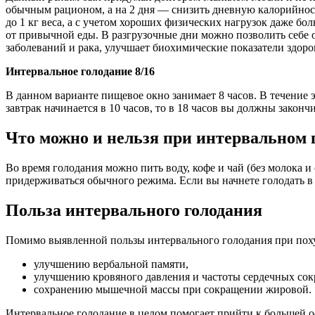
обычным рационом, а на 2 дня — снизить дневную калорийность
до 1 кг веса, а с учетом хороших физических нагрузок даже бо
от привычной еды. В разгрузочные дни можно позволить себе ом
заболеваний и рака, улучшает биохимические показатели здоро
Интервальное голодание 8/16
В данном варианте пищевое окно занимает 8 часов. В течение 
завтрак начинается в 10 часов, то в 18 часов вы должны законч
Что можно и нельзя при интервальном 
Во время голодания можно пить воду, кофе и чай (без молока и
придерживаться обычного режима. Если вы начнете голодать в 8
Польза интервального голодания
Помимо выявленной пользы интервального голодания при поху
улучшению вербальной памяти,
улучшению кровяного давления и частоты сердечных со
сохранению мышечной массы при сокращении жировой.
Интервальное голодание в целом помогает прийти к большей о