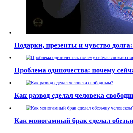
Подарки, презенты и чувство долга:
Проблема одиночества: почему сей
Как развод сделал человека свобод
Как моногамный брак сделал обезь