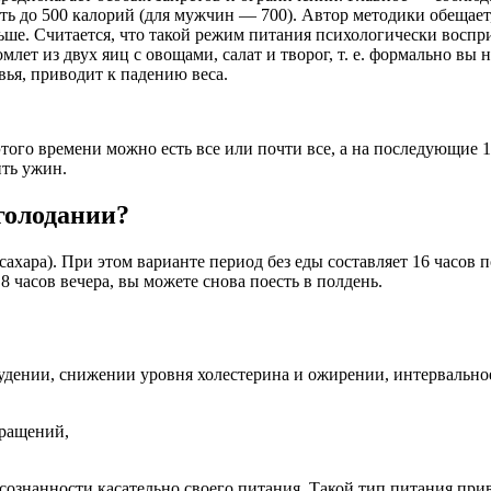
 до 500 калорий (для мужчин — 700). Автор методики обещает, 
льше. Считается, что такой режим питания психологически воспри
лет из двух яиц с овощами, салат и творог, т. е. формально вы 
вья, приводит к падению веса.
этого времени можно есть все или почти все, а на последующие 
ить ужин.
голодании?
 сахара). При этом варианте период без еды составляет 16 часов
 часов вечера, вы можете снова поесть в полдень.
дении, снижении уровня холестерина и ожирении, интервальное
кращений,
сознанности касательно своего питания. Такой тип питания пр