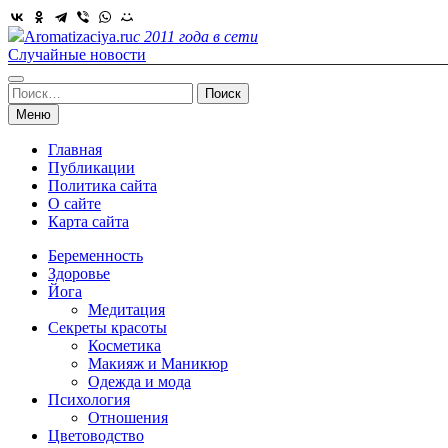
Skip
to
Aromatizaciya.ru
с 2011 года в сети
content
Случайные новости
Найти:
Меню
Главная
Публикации
Политика сайта
О сайте
Карта сайта
Беременность
Здоровье
Йога
Медитация
Секреты красоты
Косметика
Макияж и Маникюр
Одежда и мода
Психология
Отношения
Цветоводство