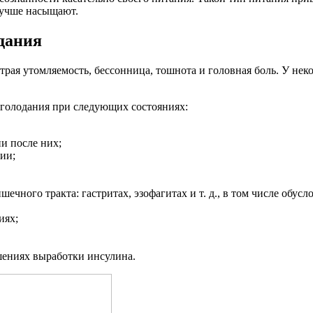
лучше насыщают.
дания
трая утомляемость, бессонница, тошнота и головная боль. У не
 голодания при следующих состояниях:
и после них;
ии;
чного тракта: гастритах, эзофагитах и т. д., в том числе обу
иях;
шениях выработки инсулина.