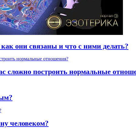
 как они связаны и что с ними делать?
час сложно построить нормальные отнош
ным?
яну человеком?