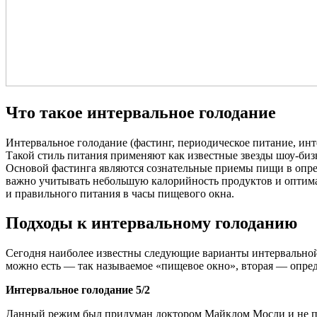
Что такое интервальное голодание
Интервальное голодание (фастинг, периодическое питание, ин
Такой стиль питания применяют как известные звезды шоу-бизн
Основой фастинга являются сознательные приемы пищи в опред
важно учитывать небольшую калорийность продуктов и оптимал
и правильного питания в часы пищевого окна.
Подходы к интервальному голоданию
Сегодня наиболее известны следующие варианты интервальной дие
можно есть — так называемое «пищевое окно», вторая — определ
Интервальное голодание 5/2
Данный режим был придуман доктором Майклом Мосли и не пре