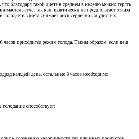
что благодаря такой диете в среднем в неделю можно терять
нимается легче, так как практически не предполагает отказа
не голодаете. Диета снижает риск сердечно-сосудистых
16 часов приходится режим голода. Таким образом, если ваш
 подряд каждый день, остальные 8 часов необходимо
 голодание способствует:
иводит к осознанию калорийности тех или иных продуктов