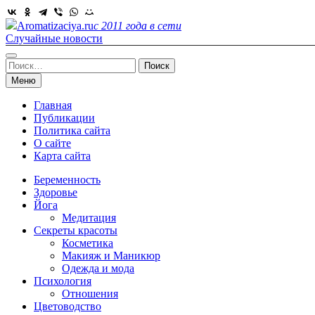
Skip
to
Aromatizaciya.ru
с 2011 года в сети
content
Случайные новости
Найти:
Меню
Главная
Публикации
Политика сайта
О сайте
Карта сайта
Беременность
Здоровье
Йога
Медитация
Секреты красоты
Косметика
Макияж и Маникюр
Одежда и мода
Психология
Отношения
Цветоводство