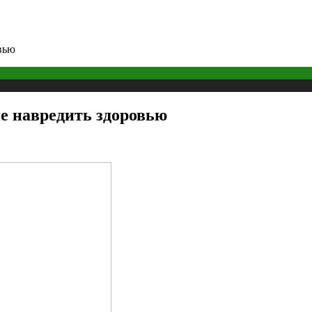
овью
не навредить здоровью