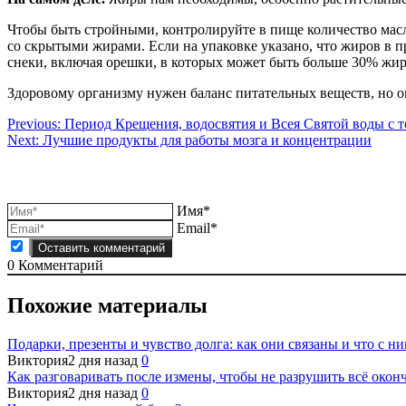
Чтобы быть стройными, контролируйте в пище количество масла
со скрытыми жирами. Если на упаковке указано, что жиров в пр
снеки, включая орешки, в которых может быть больше 30% жир
Здоровому организму нужен баланс питательных веществ, но ог
Навигация
Previous:
Период Крещения, водосвятия и Всея Святой воды с т
Next:
Лучшие продукты для работы мозга и концентрации
по
записям
Имя*
Email*
0
Комментарий
Похожие материалы
Подарки, презенты и чувство долга: как они связаны и что с ни
Виктория
2 дня назад
0
Как разговаривать после измены, чтобы не разрушить всё окон
Виктория
2 дня назад
0