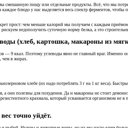
мы смешанную пищу или отдельные продукты. Всё, что мы потреб
 каждое блюдо у нас выделяется весь спектр ферментов, чтобы п
екрет прост: чем меньше калорий мы получаем с каждым приёмом 
ы рискуем недополучить суточную норму белка, а это строительн
воды (хлеб, картошка, макароны из мяг
ров — 9 ккал. Поэтому углеводы явно не главный враг. Именно
, чем в жирах.
нозерновом хлебе (их надо потреблять 3 г на 1 кг веса). Быстр
я, а они полезны для похудения. Да и макароны не стоит демон
 резистентного крахмала, который усваивается организмом не в
вес точно уйдёт.
 и рыбий. Нужны и животные жиры, но их мы часто едим больш