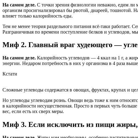
На самом деле.
С точки зрения физиологии неважно, едим ли 
организм просигнализировал бы рвотой, диареей, тошнотой. На
влияет только калорийность еды.
Тем не менее теория раздельного питания всё-таки работает. С
Разграничивая по времени по­ступление белков и углеводов, м
Миф 2. Главный враг худеющего — угле
На самом деле.
Калорийность углеводов — 4 ккал на 1 г, а жи
энергии. Недаром потребность в них у организма в 4 раза выше
Кстати
Сложные углеводы содержатся в овощах, фруктах, крупах и цель
Но углеводы углеводам рознь. Овощи ведь тоже к ним относятс
в калорийности несущественная. Просто в первых чуть больше
вес, если есть их сверх меры.
Миф 3. Если исключить из пищи жиры, 
На самом деле.
Жиры нам необходимы, особенно растительные