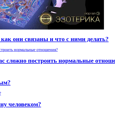
 как они связаны и что с ними делать?
час сложно построить нормальные отнош
ным?
яну человеком?