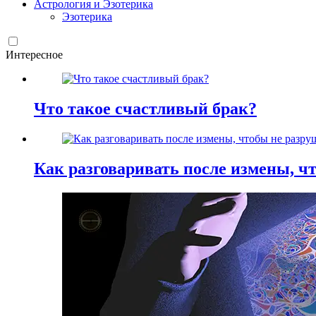
Астрология и Эзотерика
Эзотерика
Интересное
Что такое счастливый брак?
Как разговаривать после измены, ч