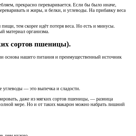
ляем, прекрасно переваривается. Если бы было иначе,
ереваривать и жиры, и белки, и углеводы. На прибавку веса
пищи, тем скорее идёт потеря веса. Но есть и минусы.
ый материал организма.
ких сортов пшеницы).
 они основа нашего питания и преимущественный источник
ые углеводы — это выпечка и сладости.
изировать, даже из мягких сортов пшеницы, — разница
 полной мере. Но и от таких макарон можно набрать лишний
е, чем нужно.