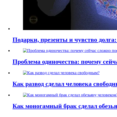
Подарки, презенты и чувство долга:
Проблема одиночества: почему сей
Как развод сделал человека свобод
Как моногамный брак сделал обезь