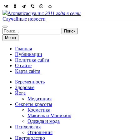
Skip
to
Aromatizaciya.ru
с 2011 года в сети
content
Случайные новости
Найти:
Меню
Главная
Публикации
Политика сайта
О сайте
Карта сайта
Беременность
Здоровье
Йога
Медитация
Секреты красоты
Косметика
Макияж и Маникюр
Одежда и мода
Психология
Отношения
Цветоводство