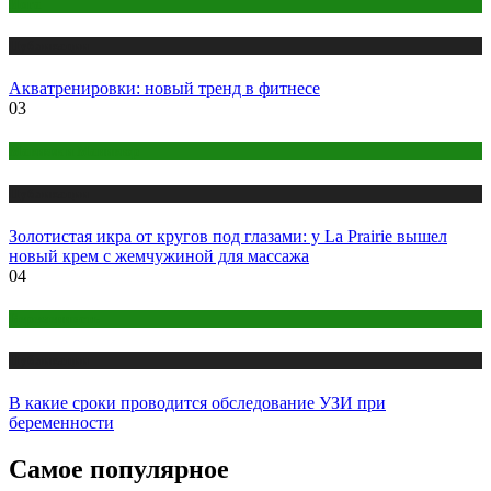
Йога
Публикации
Акватренировки: новый тренд в фитнесе
03
Макияж и Маникюр
Публикации
Золотистая икра от кругов под глазами: у La Prairie вышел
новый крем с жемчужиной для массажа
04
Беременность
Публикации
В какие сроки проводится обследование УЗИ при
беременности
Самое популярное