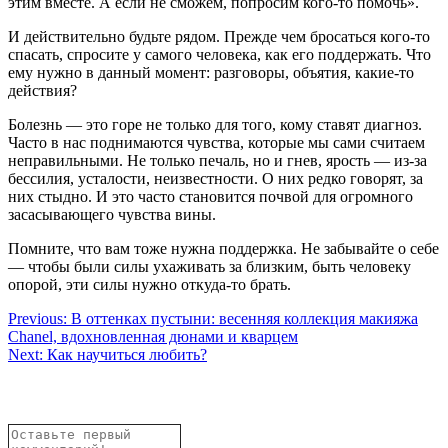
этим вместе. А если не сможем, попросим кого-то помочь».
И действительно будьте рядом. Прежде чем бросаться кого-то
спасать, спросите у самого человека, как его поддержать. Что
ему нужно в данный момент: разговоры, объятия, какие-то
действия?
Болезнь — это горе не только для того, кому ставят диагноз.
Часто в нас поднимаются чувства, которые мы сами считаем
неправильными. Не только печаль, но и гнев, ярость — из-за
бессилия, усталости, неизвестности. О них редко говорят, за
них стыдно. И это часто становится почвой для огромного
засасывающего чувства вины.
Помните, что вам тоже нужна поддержка. Не забывайте о себе
— чтобы были силы ухаживать за близким, быть человеку
опорой, эти силы нужно откуда-то брать.
Навигация
Previous:
В оттенках пустыни: весенняя коллекция макияжа
Chanel, вдохновленная дюнами и кварцем
по
Next:
Как научиться любить?
записям