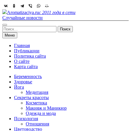
Skip
to
Aromatizaciya.ru
с 2011 года в сети
content
Случайные новости
Найти:
Меню
Главная
Публикации
Политика сайта
О сайте
Карта сайта
Беременность
Здоровье
Йога
Медитация
Секреты красоты
Косметика
Макияж и Маникюр
Одежда и мода
Психология
Отношения
Цветоводство