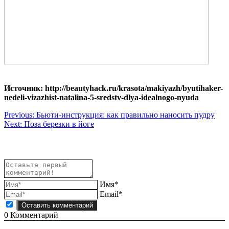
Источник: http://beautyhack.ru/krasota/makiyazh/byutihaker-
nedeli-vizazhist-natalina-5-sredstv-dlya-idealnogo-nyuda
Навигация
Previous:
Бьюти-инструкция: как правильно наносить пудру
Next:
Поза березки в йоге
по
записям
Имя*
Email*
0
Комментарий