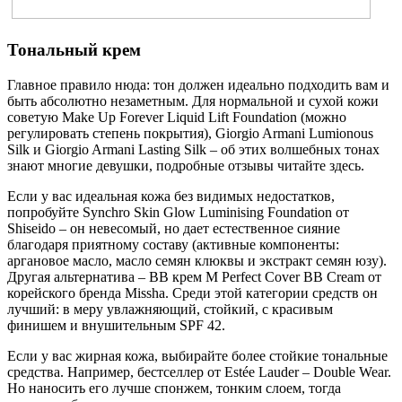
Тональный крем
Главное правило нюда: тон должен идеально подходить вам и
быть абсолютно незаметным. Для нормальной и сухой кожи
советую Make Up Forever Liquid Lift Foundation (можно
регулировать степень покрытия), Giorgio Armani Lumionous
Silk и Giorgio Armani Lasting Silk – об этих волшебных тонах
знают многие девушки, подробные отзывы читайте здесь.
Если у вас идеальная кожа без видимых недостатков,
попробуйте Synchro Skin Glow Luminising Foundation от
Shiseido – он невесомый, но дает естественное сияние
благодаря приятному составу (активные компоненты:
аргановое масло, масло семян клюквы и экстракт семян юзу).
Другая альтернатива – BB крем M Perfect Cover BB Cream от
корейского бренда Missha. Среди этой категории средств он
лучший: в меру увлажняющий, стойкий, с красивым
финишем и внушительным SPF 42.
Если у вас жирная кожа, выбирайте более стойкие тональные
средства. Например, бестселлер от Estée Lauder – Double Wear.
Но наносить его лучше спонжем, тонким слоем, тогда