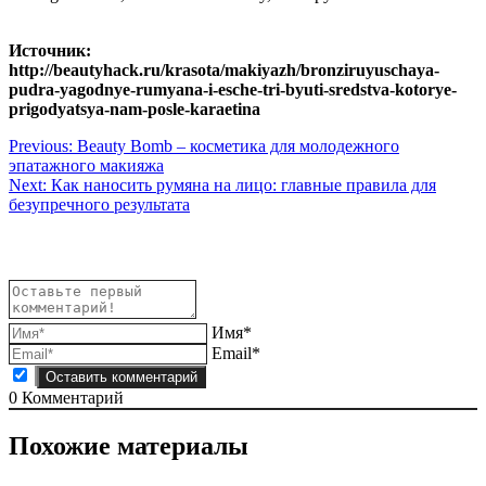
Источник:
http://beautyhack.ru/krasota/makiyazh/bronziruyuschaya-
pudra-yagodnye-rumyana-i-esche-tri-byuti-sredstva-kotorye-
prigodyatsya-nam-posle-karaetina
Навигация
Previous:
Beauty Bomb – косметика для молодежного
эпатажного макияжа
по
Next:
Как наносить румяна на лицо: главные правила для
записям
безупречного результата
Имя*
Email*
0
Комментарий
Похожие материалы