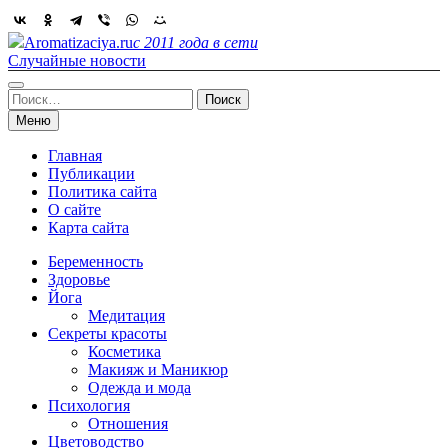
Skip
to
Aromatizaciya.ru
с 2011 года в сети
content
Случайные новости
Найти:
Меню
Главная
Публикации
Политика сайта
О сайте
Карта сайта
Беременность
Здоровье
Йога
Медитация
Секреты красоты
Косметика
Макияж и Маникюр
Одежда и мода
Психология
Отношения
Цветоводство