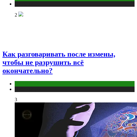
Публикации
2
Как разговаривать после измены,
чтобы не разрушить всё
окончательно?
Отношения
Публикации
3