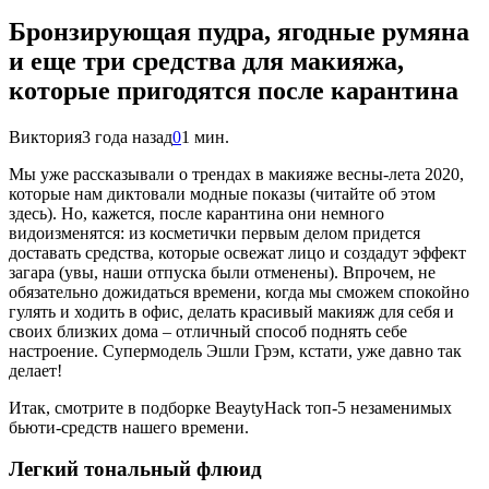
Бронзирующая пудра, ягодные румяна
и еще три средства для макияжа,
которые пригодятся после карантина
Виктория
3 года назад
0
1 мин.
Мы уже рассказывали о трендах в макияже весны-лета 2020,
которые нам диктовали модные показы (читайте об этом
здесь
). Но, кажется, после карантина они немного
видоизменятся: из косметички первым делом придется
доставать средства, которые освежат лицо и создадут эффект
загара (увы, наши отпуска были отменены). Впрочем, не
обязательно дожидаться времени, когда мы сможем спокойно
гулять и ходить в офис, делать красивый макияж для себя и
своих близких дома – отличный способ поднять себе
настроение. Супермодель
Эшли Грэм
, кстати, уже давно так
делает!
Итак, смотрите в подборке BeaytyHack топ-5 незаменимых
бьюти-средств нашего времени.
Легкий тональный флюид