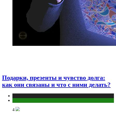
Подарки, презенты и чувство долга:
как они связаны и что с ними делать?
Публикации
Эзотерика
4