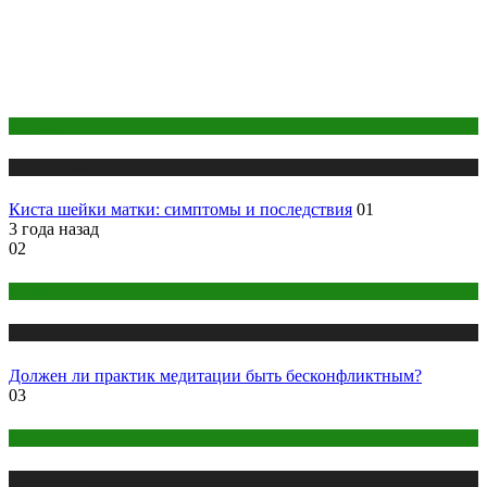
Здоровье
Публикации
Киста шейки матки: симптомы и последствия
01
3 года назад
02
Медитация
Публикации
Должен ли практик медитации быть бесконфликтным?
03
Макияж и Маникюр
Публикации