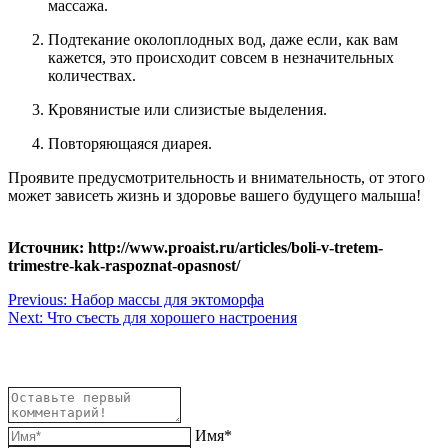
массажа.
Подтекание околоплодных вод, даже если, как вам
кажется, это происходит совсем в незначительных
количествах.
Кровянистые или слизистые выделения.
Повторяющаяся диарея.
Проявите предусмотрительность и внимательность, от этого
может зависеть жизнь и здоровье вашего будущего малыша!
Источник: http://www.proaist.ru/articles/boli-v-tretem-
trimestre-kak-raspoznat-opasnost/
Навигация
Previous:
Набор массы для эктоморфа
Next:
Что съесть для хорошего настроения
по
записям
Имя*