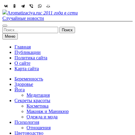
Skip
to
Aromatizaciya.ru
с 2011 года в сети
content
Случайные новости
Найти:
Меню
Главная
Публикации
Политика сайта
О сайте
Карта сайта
Беременность
Здоровье
Йога
Медитация
Секреты красоты
Косметика
Макияж и Маникюр
Одежда и мода
Психология
Отношения
Цветоводство