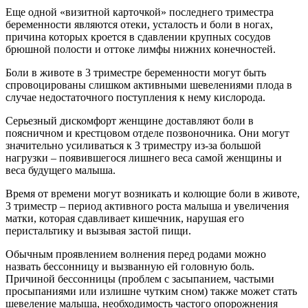
Еще одной «визитной карточкой» последнего триместра
беременности являются отеки, усталость и боли в ногах,
причина которых кроется в сдавлении крупных сосудов
брюшной полости и оттоке лимфы нижних конечностей.
Боли в животе в 3 триместре беременности могут быть
спровоцированы слишком активными шевелениями плода в
случае недостаточного поступления к нему кислорода.
Серьезный дискомфорт женщине доставляют боли в
поясничном и крестцовом отделе позвоночника. Они могут
значительно усиливаться к 3 триместру из-за большой
нагрузки – появившегося лишнего веса самой женщины и
веса будущего малыша.
Время от времени могут возникать и колющие боли в животе,
3 триместр – период активного роста малыша и увеличения
матки, которая сдавливает кишечник, нарушая его
перистальтику и вызывая застой пищи.
Обычным проявлением волнения перед родами можно
назвать бессонницу и вызванную ей головную боль.
Причиной бессонницы (проблем с засыпанием, частыми
просыпаниями или излишне чутким сном) также может стать
шевеление малыша, необходимость частого опорожнения