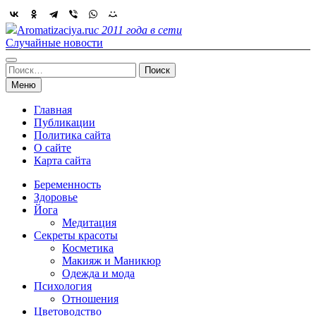
Skip
to
Aromatizaciya.ru
с 2011 года в сети
content
Случайные новости
Найти:
Меню
Главная
Публикации
Политика сайта
О сайте
Карта сайта
Беременность
Здоровье
Йога
Медитация
Секреты красоты
Косметика
Макияж и Маникюр
Одежда и мода
Психология
Отношения
Цветоводство