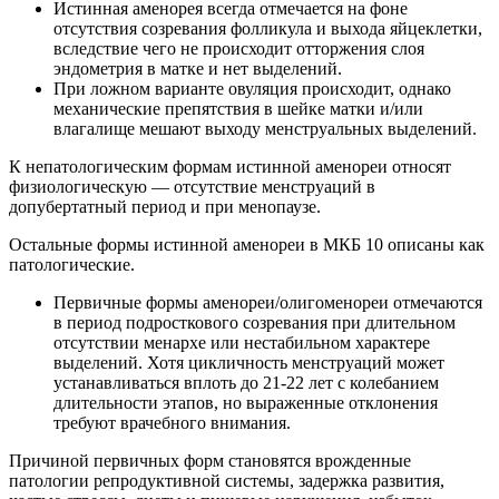
Истинная аменорея всегда отмечается на фоне
отсутствия созревания фолликула и выхода яйцеклетки,
вследствие чего не происходит отторжения слоя
эндометрия в матке и нет выделений.
При ложном варианте овуляция происходит, однако
механические препятствия в шейке матки и/или
влагалище мешают выходу менструальных выделений.
К непатологическим формам истинной аменореи относят
физиологическую — отсутствие менструаций в
допубертатный период и при менопаузе.
Остальные формы истинной аменореи в МКБ 10 описаны как
патологические.
Первичные формы аменореи/олигоменореи отмечаются
в период подросткового созревания при длительном
отсутствии менархе или нестабильном характере
выделений. Хотя цикличность менструаций может
устанавливаться вплоть до 21-22 лет с колебанием
длительности этапов, но выраженные отклонения
требуют врачебного внимания.
Причиной первичных форм становятся врожденные
патологии репродуктивной системы, задержка развития,