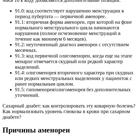
МКБ 10 к коду добавляются дополнительные позиции.
91.0: код соответствует нарушению менструации в
период пубертата — первичной аменорее.
91.1: вторичная форма аменореи, при которой на фоне
нормального менструального цикла начинаются
нарушения (полное исчезновение менструаций в
течение как минимум 6 месяцев).
91.2: неуточненный диагноз аменореи с отсутствием
месячных.
91.3: код первичной олигоменореи, когда еще на этапе
менархе отмечается скудный или редкий характер
выделений.
91.4: олигоменорея вторичного характера при скудных
или редких менструальных выделениях у пациенток с
ранее нормальным циклом.
91.5: гипоменорея/олигоменорея без дополнительных
уточнений.
Сахарный диабет: как контролировать эту коварную болезнь?
Как нормализовать уровень глюкозы в крови при сахарном
диабете?
Причины аменореи