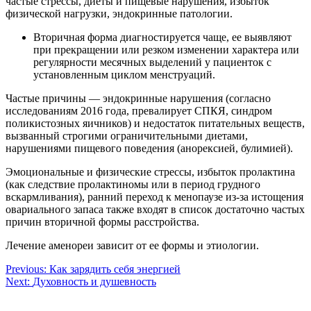
частые стрессы, диеты и пищевые нарушения, избыток
физической нагрузки, эндокринные патологии.
Вторичная форма диагностируется чаще, ее выявляют
при прекращении или резком изменении характера или
регулярности месячных выделений у пациенток с
установленным циклом менструаций.
Частые причины — эндокринные нарушения (согласно
исследованиям 2016 года, превалирует СПКЯ, синдром
поликистозных яичников) и недостаток питательных веществ,
вызванный строгими ограничительными диетами,
нарушениями пищевого поведения (анорексией, булимией).
Эмоциональные и физические стрессы, избыток пролактина
(как следствие пролактиномы или в период грудного
вскармливания), ранний переход к менопаузе из-за истощения
овариального запаса также входят в список достаточно частых
причин вторичной формы расстройства.
Лечение аменореи зависит от ее формы и этиологии.
Навигация
Previous:
Как зарядить себя энергией
Next:
Духовность и душевность
по
записям