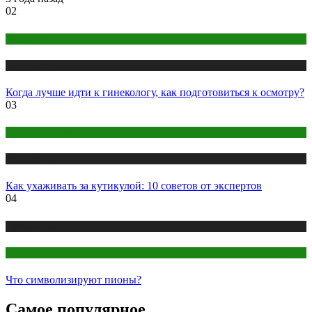
02
Здоровье
Публикации
Когда лучше идти к гинекологу, как подготовиться к осмотру?
03
Макияж и Маникюр
Публикации
Как ухаживать за кутикулой: 10 советов от экспертов
04
Публикации
Цветоводство
Что символизируют пионы?
Самое популярное