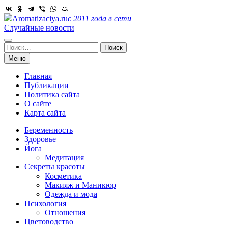
Skip
to
Aromatizaciya.ru
с 2011 года в сети
content
Случайные новости
Найти:
Меню
Главная
Публикации
Политика сайта
О сайте
Карта сайта
Беременность
Здоровье
Йога
Медитация
Секреты красоты
Косметика
Макияж и Маникюр
Одежда и мода
Психология
Отношения
Цветоводство