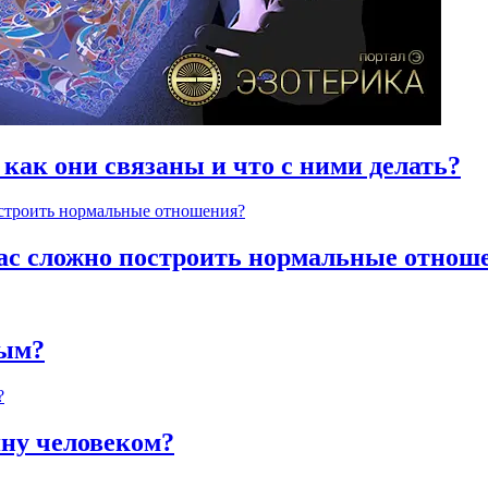
 как они связаны и что с ними делать?
час сложно построить нормальные отнош
ным?
яну человеком?