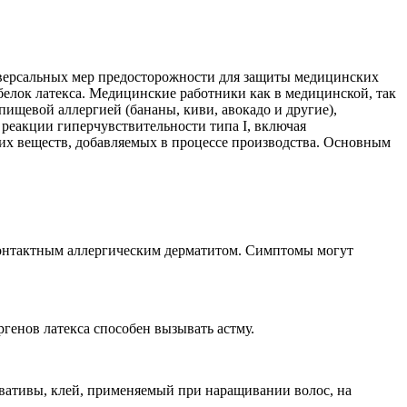
иверсальных мер предосторожности для защиты медицинских
белок латекса. Медицинские работники как в медицинской, так
пищевой аллергией (бананы, киви, авокадо и другие),
реакции гиперчувствительности типа I, включая
ких веществ, добавляемых в процессе производства. Основным
 контактным аллергическим дерматитом. Симптомы могут
генов латекса способен вызывать астму.
рвативы, клей, применяемый при наращивании волос, на