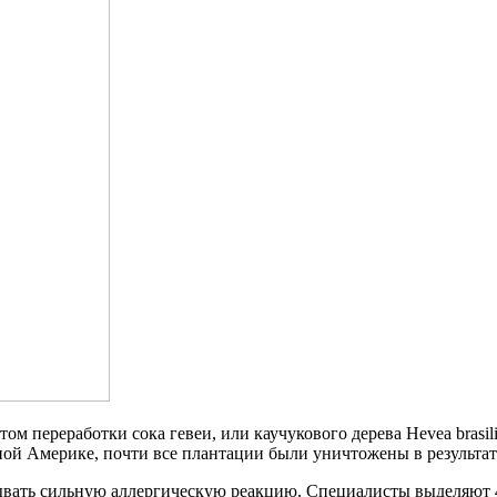
ктом переработки сока гевеи, или каучукового дерева Hevea bras
ой Америке, почти все плантации были уничтожены в результат
ывать сильную аллергическую реакцию. Специалисты выделяют 4 б