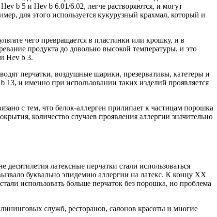
v b 5 и Hev b 6.01/6.02, легче растворяются, и могут
имер, для этого используется кукурузный крахмал, который и
ультате чего превращается в пластинки или крошку, и в
ревание продукта до довольно высокой температуры, и это
и Hev b 3.
зводят перчатки, воздушные шарики, презервативы, катетеры и
v b 13, и именно при использовании таких изделий проявляется
язано с тем, что белок-аллерген прилипает к частицам порошка
покрытия, количество случаев проявления аллергии значительно
не десятилетия латексные перчатки стали использоваться
 вызвало буквально эпидемию аллергии на латекс. К концу ХХ
 стали использовать больше перчаток без порошка, но проблема
 клининговых служб, ресторанов, салонов красоты и многие