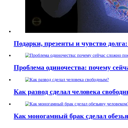
Подарки, презенты и чувство долга:
Проблема одиночества: почему сей
Как развод сделал человека свобод
Как моногамный брак сделал обезь