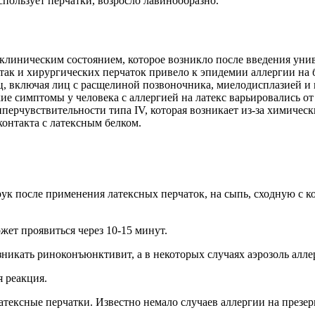
спользует перчатки, возросло лавинообразно.
 клиническим состоянием, которое возникло после введения ун
так и хирургических перчаток привело к эпидемии аллергии на 
ц, включая лиц с расщелиной позвоночника, миелодисплазией и 
 симптомы у человека с аллергией на латекс варьировались от 
перчувствительности типа IV, которая возникает из-за химичес
контакта с латексным белком.
рук после применения латексных перчаток, на сыпь, сходную с
жет проявиться через 10-15 минут.
икать риноконъюнктивит, а в некоторых случаях аэрозоль аллер
 реакция.
атексные перчатки. Известно немало случаев аллергии на презе