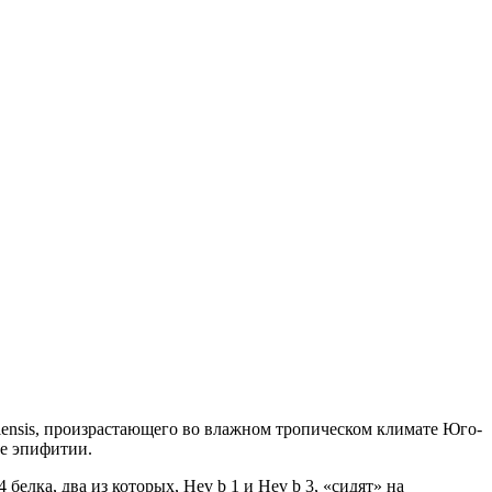
iliensis, произрастающего во влажном тропическом климате Юго-
е эпифитии.
елка, два из которых, Hev b 1 и Hev b 3, «сидят» на