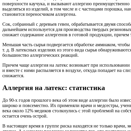
поверхности каучука, и вызывают аллергию преимущественно при
выделяться из изделий, в том числе и с частицами порошка, на
становится переносчиком аллергена.
Сок, собранный с деревьев гевеи, обрабатывается двумя способ
дальнейшем используется для производства твердых резиновых 
снижает содержание аллергенов в готовой продукции, причем 
Меньшая часть сырья подвергается обработке аммиаком, чтобы 
т. д. В латексных изделиях из этого вида сырья обнаруживаютс
большинство аллергических реакций.
Причем чаще аллергия на латекс возникает при использовании 
и вместе с ними распыляется в воздухе, откуда попадает на сл
снижается.
Аллергия на латекс: статистика
До 90-х годов прошлого века об этом виде аллергии было извес
широко и повсеместно. Их применяли врачи и медсестры, учен
века около 12% медиков столкнулись с этой проблемой на собст
остается очень острой.
В настоящее время в группе риска находятся не только врачи,