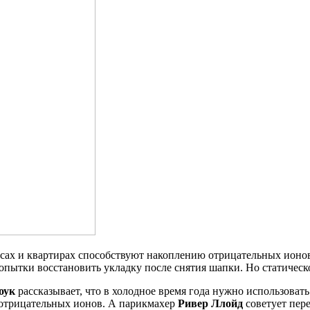
сах и квартирах способствуют накоплению отрицательных ионов н
попытки восстановить укладку после снятия шапки. Но статическ
оук
рассказывает, что в холодное время года нужно использоват
 отрицательных ионов. А парикмахер
Ривер Ллойд
советует пере