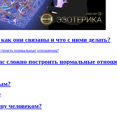
 как они связаны и что с ними делать?
час сложно построить нормальные отнош
ным?
яну человеком?