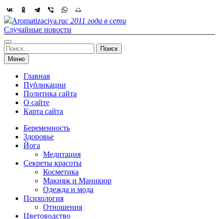
Skip
to
Aromatizaciya.ru
с 2011 года в сети
content
Случайные новости
Найти:
Меню
Главная
Публикации
Политика сайта
О сайте
Карта сайта
Беременность
Здоровье
Йога
Медитация
Секреты красоты
Косметика
Макияж и Маникюр
Одежда и мода
Психология
Отношения
Цветоводство