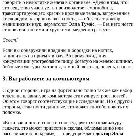
говорить о недостатке железа в организме. «Дело в том, что
это вещество участвует в производстве гемоглобина,
транспортирующего красные кровяные тельца, загруженные
кислородом, к корню вашего ногтя, — объясняет доктор
медицинских наук, дерматолог
Элла Тумбс.
— Без него ногти
становятся тонкими и хрупкими, медленно растут».
Совет!
Если вы обнаружили впадины и бороздки на ногтях,
запишитесь на прием к врачу. Во время ожидания
консультации употребляйте пищу, богатую на железо: шпинат,
бобовые культуры, устрицы, темный шоколад, печень, гранат.
3. Вы работаете за компьютером
С одной стороны, игра на фортепиано точно так же как набор
текста на клавиатуре компьютера стимулирует рост ногтей.
Об этом говорят соответствующие исследования. Но с другой
стороны, если ногти длинные, это может способствовать их
поломке.
«Если ваши ногти снова и снова ударяются о клавиатуру
гаджета, это может привести к сколам, обламыванию или
расслаиванию по краям», — предупреждает
доктор Элла