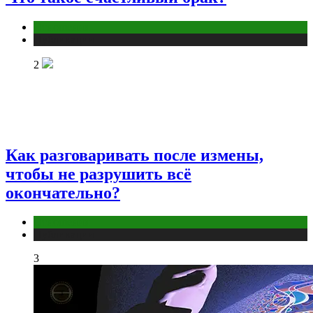
Отношения
Публикации
2
Как разговаривать после измены,
чтобы не разрушить всё
окончательно?
Отношения
Публикации
3