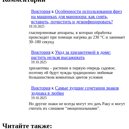
Виктория
к
Особенности использования фрез
на машинках для маникюра: как снять,
вставить, почистить и дезинфицировать?
19.10.2025
гласперленовые аппараты, в которых обработка
происходит при помощи нагрева до 230 °С и занимает
30–180 секунд
Виктория
к
Уход за хризантемой в доме:
растить нельзя высаживать
19.10.2025
хризантема – растение в первую очередь садовое;
поэтому ей будут чужды традиционно любимые
большинством комнатных цветов условия
Виктория
к
Самые худшие сочетания знаков
зодиака в любви
19.10.2025
Но другие знаки не всегда могут это дать Раку и могут
считать их слишком “эмоциональными”.
Читайте также: