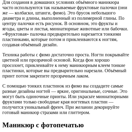
Для создания в домашних условиях объёмного маникюра
часто используются так называемые фруктовые палочки (они
же — колбаски, штанги, фимо). Это брусок небольшого
диаметра и длины, выполненный из полимерной глины. По
центру палочки есть рисунок. В основном, это фрукты и
ягоды, цветы и листья, миниатюрные животные или бабочки.
«Фруктовая» палочка предварительно нарезается тонкими
пластинками, которые потом и приклеиваются к ногтям,
создавая объёмный дизайн.
Техника работы с фимо достаточно проста. Ногти покрывайте
цветной или прозрачной основой. Когда фон хорошо
просохнет, приклеивайте к нему маникюрным клеем тонкие
пластинки, которые вы предварительно нарезали. Объёмный
принт потом закрепите прозрачным лаком.
С помощью тонких пластинок из фимо вы создадите самые
разные дизайны ногтей — яркие, оригинальные, сочные. Это
могут быть одиночные принты. Или украсьте миниатюрными
фруктами только свободные края ногтевых пластин —
получится уникальный френч. При желании декорируйте
готовый маникюр стразами или глиттером.
Маникюр с фотопечатью