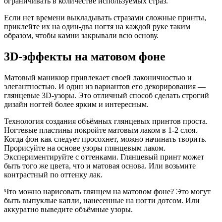
ограничивать в количестве используемых страз.
Если нет времени выкладывать стразами сложные принты,
приклейте их на один-два ногтя на каждой руке таким
образом, чтобы камни закрывали всю основу.
3D-эффекты на матовом фоне
Матовый маникюр привлекает своей лаконичностью и
элегантностью. И один из вариантов его декорирования —
глянцевые 3D-узоры. Это отличный способ сделать строгий
дизайн ногтей более ярким и интересным.
Технология создания объёмных глянцевых принтов проста.
Ногтевые пластины покройте матовым лаком в 1-2 слоя.
Когда фон как следует просохнет, можно начинать творить.
Прорисуйте на основе узоры глянцевым лаком.
Экспериментируйте с оттенками. Глянцевый принт может
быть того же цвета, что и матовая основа. Или возьмите
контрастный по оттенку лак.
Что можно нарисовать глянцем на матовом фоне? Это могут
быть выпуклые капли, нанесенные на ногти дотсом. Или
аккуратно выведите объёмные узоры.