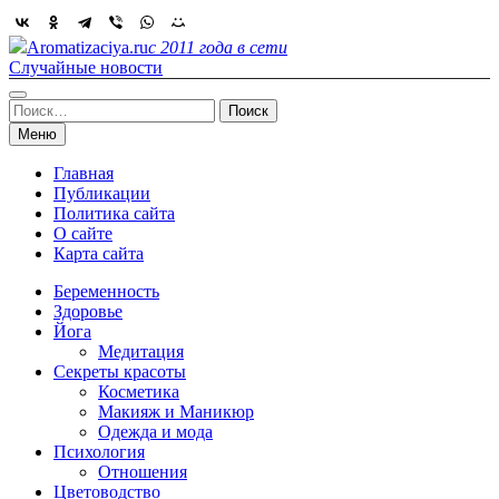
Skip
to
Aromatizaciya.ru
с 2011 года в сети
content
Случайные новости
Найти:
Меню
Главная
Публикации
Политика сайта
О сайте
Карта сайта
Беременность
Здоровье
Йога
Медитация
Секреты красоты
Косметика
Макияж и Маникюр
Одежда и мода
Психология
Отношения
Цветоводство