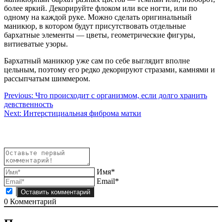
более яркий. Декорируйте флоком или все ногти, или по
одному на каждой руке. Можно сделать оригинальный
маникюр, в котором будут присутствовать отдельные
бархатные элементы — цветы, геометрические фигуры,
витиеватые узоры.
Бархатный маникюр уже сам по себе выглядит вполне
цельным, поэтому его редко декорируют стразами, камнями и
рассыпчатым шиммером.
Навигация
Previous:
Что происходит с организмом, если долго хранить
девственность
по
Next:
Интерстициальная фиброма матки
записям
Имя*
Email*
0
Комментарий