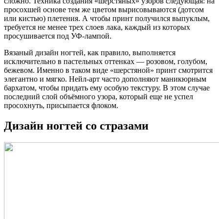
сложно. Техника создания «шерстяных» узоров следующая: на
просохшей основе тем же цветом вырисовываются (дотсом
или кистью) плетения. А чтобы принт получился выпуклым,
требуется не менее трех слоев лака, каждый из которых
просушивается под УФ-лампой.
Вязаный дизайн ногтей, как правило, выполняется
исключительно в пастельных оттенках — розовом, голубом,
бежевом. Именно в таком виде «шерстяной» принт смотрится
элегантно и мягко. Нейл-арт часто дополняют маникюрным
бархатом, чтобы придать ему особую текстуру. В этом случае
последний слой объёмного узора, который еще не успел
просохнуть, присыпается флоком.
Дизайн ногтей со стразами