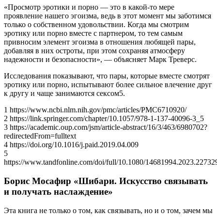
«Просмотр эротики и порно — это в какой-то мере
проявление нашего эгоизма, ведь в этот момент мы заботимся
только о собственном удовольствии. Когда мы смотрим
эротику или порно вместе с партнером, то тем самым
привносим элемент эгоизма в отношения любящей пары,
добавляя в них остроты, при этом сохраняя атмосферу
надежности и безопасности», — объясняет Марк Треверс.
Исследования показывают, что пары, которые вместе смотрят
эротику или порно, испытывают более сильное влечение друг
к другу и чаще занимаются сексом5.
1 https://www.ncbi.nlm.nih.gov/pmc/articles/PMC6710920/
2 https://link.springer.com/chapter/10.1057/978-1-137-40096-3_5
3 https://academic.oup.com/jsm/article-abstract/16/3/463/6980702?
redirectedFrom=fulltext
4 https://doi.org/10.1016/j.paid.2019.04.009
5
https://www.tandfonline.com/doi/full/10.1080/14681994.2023.22732
Борис Мосафир «Шибари. Искусство связывать
и получать наслаждение»
Эта книга не только о том, как связывать, но и о том, зачем мы