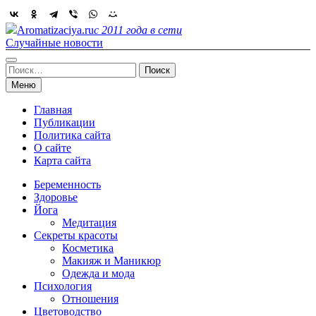
Skip
to
Aromatizaciya.ru
с 2011 года в сети
content
Случайные новости
Найти:
Меню
Главная
Публикации
Политика сайта
О сайте
Карта сайта
Беременность
Здоровье
Йога
Медитация
Секреты красоты
Косметика
Макияж и Маникюр
Одежда и мода
Психология
Отношения
Цветоводство