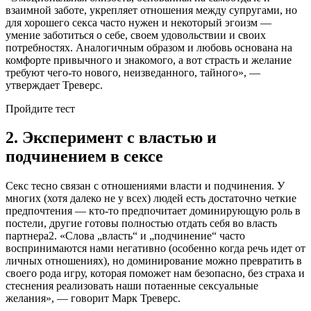
взаимной заботе, укрепляет отношения между супругами, но
для хорошего секса часто нужен и некоторый эгоизм —
умение заботиться о себе, своем удовольствии и своих
потребностях. Аналогичным образом и любовь основана на
комфорте привычного и знакомого, а вот страсть и желание
требуют чего-то нового, неизведанного, тайного», —
утверждает Треверс.
Пройдите тест
2. Эксперимент с властью и
подчинением в сексе
Секс тесно связан с отношениями власти и подчинения. У
многих (хотя далеко не у всех) людей есть достаточно четкие
предпочтения — кто-то предпочитает доминирующую роль в
постели, другие готовы полностью отдать себя во власть
партнера2. «Слова „власть“ и „подчинение“ часто
воспринимаются нами негативно (особенно когда речь идет от
личных отношениях), но доминирование можно превратить в
своего рода игру, которая поможет нам безопасно, без страха и
стеснения реализовать наши потаенные сексуальные
желания», — говорит Марк Треверс.