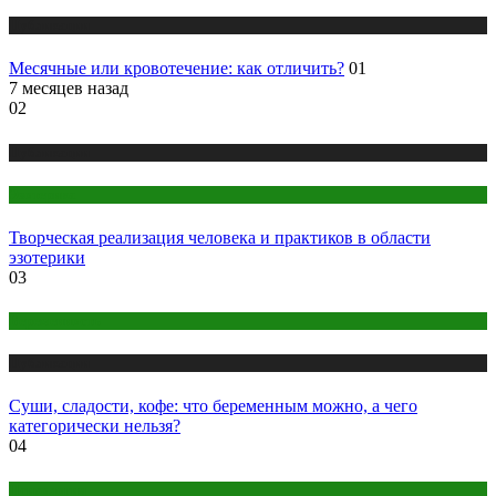
Публикации
Месячные или кровотечение: как отличить?
01
7 месяцев назад
02
Публикации
Эзотерика
Творческая реализация человека и практиков в области
эзотерики
03
Беременность
Публикации
Суши, сладости, кофе: что беременным можно, а чего
категорически нельзя?
04
Психология