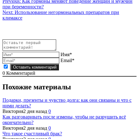
Навигация
Previous:
Как гормоны меняют поведение женщин и мужчин
при беременности?
по
Next:
Использование негормональных препаратов при
записям
климаксе
Имя*
Email*
0
Комментарий
Похожие материалы
Подарки, презенты и чувство долга: как они связаны и что с
ними делать?
Виктория
2 дня назад
0
Как разговаривать после измены, чтобы не разрушить всё
окончательно?
Виктория
2 дня назад
0
Что такое счастливый брак?