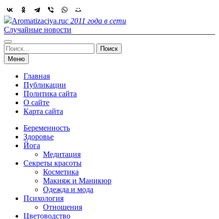
Skip
to
Aromatizaciya.ru
с 2011 года в сети
content
Случайные новости
Найти:
Меню
Главная
Публикации
Политика сайта
О сайте
Карта сайта
Беременность
Здоровье
Йога
Медитация
Секреты красоты
Косметика
Макияж и Маникюр
Одежда и мода
Психология
Отношения
Цветоводство