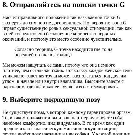
8. Отправляйтесь на поиски точки G
Насчет правильного положения так называемой точки G
эксперты до сих пор не договорились. Но, вероятно, зона G
играет существенную роль в сексуальной стимуляции, так как
в ней сосредоточено бесконечное количество нервных
окончаний, и поэтому это место особенно чувствительно.
Согласно теориям, G-точка находится где-то на
передней стенке влагалища
Мы можем нащупать ее сами, потому что она немного
плотнее, чем остальная ткань. Поскольку каждое женское тело
уникально, заветная точка может располагаться под другим
углом, в начале или внутри влагалища. Выясните вместе с
партнером, где она и как ее лучше всего стимулировать.
9. Выберите подходящую позу
Не существует позы, в которой каждому гарантирован оргазм.
То, в каком положении вы и ваш партнер чувствуете себя
наиболее комфортно, индивидуально. В то время как одни
предпочитают классическую миссионерскую позицию,
другие любят позу наездницы или собаки. У каждой позиции