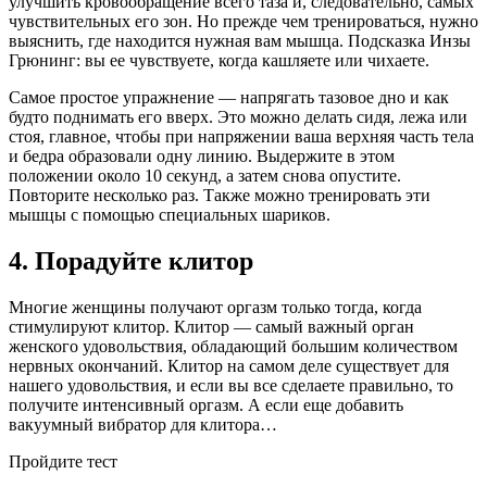
улучшить кровообращение всего таза и, следовательно, самых
чувствительных его зон. Но прежде чем тренироваться, нужно
выяснить, где находится нужная вам мышца. Подсказка Инзы
Грюнинг: вы ее чувствуете, когда кашляете или чихаете.
Самое простое упражнение — напрягать тазовое дно и как
будто поднимать его вверх. Это можно делать сидя, лежа или
стоя, главное, чтобы при напряжении ваша верхняя часть тела
и бедра образовали одну линию. Выдержите в этом
положении около 10 секунд, а затем снова опустите.
Повторите несколько раз. Также можно тренировать эти
мышцы с помощью специальных шариков.
4. Порадуйте клитор
Многие женщины получают оргазм только тогда, когда
стимулируют клитор. Клитор — самый важный орган
женского удовольствия, обладающий большим количеством
нервных окончаний. Клитор на самом деле существует для
нашего удовольствия, и если вы все сделаете правильно, то
получите интенсивный оргазм. А если еще добавить
вакуумный вибратор для клитора…
Пройдите тест