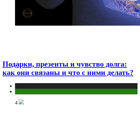
Подарки, презенты и чувство долга:
как они связаны и что с ними делать?
Публикации
Эзотерика
4